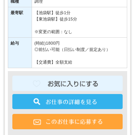
＼料理好きさん大歓迎！／
職種
調理
創業120年以上の老舗洋食レストランで、
新しい仲間を募集します♪
最寄駅
【池袋駅】徒歩1分
【東池袋駅】徒歩15分
あなたにはキッチン業務を・・・
※変更の範囲：なし
給与
(時給)1800円
◎前払い可能（日払い制度／規定あり）
【交通費】全額支給