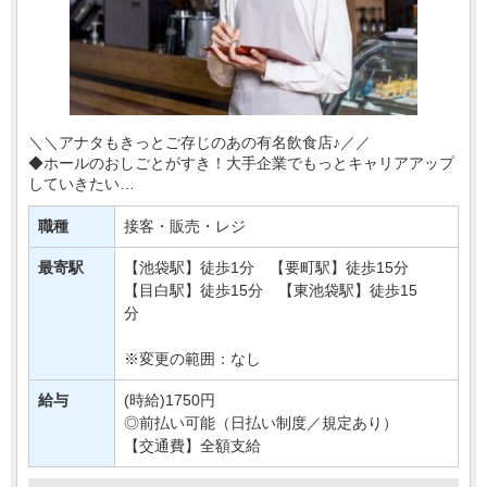
＼＼アナタもきっとご存じのあの有名飲食店♪／／
◆ホールのおしごとがすき！大手企業でもっとキャリアアップ
していきたい
◆安定して働ける職場を探してる そんな方にもおすすめ♪
職種
接客・販売・レジ
今回は池袋の駅前のお店で
【・・・
最寄駅
【池袋駅】徒歩1分 【要町駅】徒歩15分
【目白駅】徒歩15分 【東池袋駅】徒歩15
分
※変更の範囲：なし
給与
(時給)1750円
◎前払い可能（日払い制度／規定あり）
【交通費】全額支給