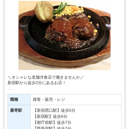
＼オシャレな老舗洋食店で働きませんか／
新宿駅から徒歩2分にあるお店！
あなたには洋食店にて
ホールのお仕事をお任せします！
職種
接客・販売・レジ
ブランクがある方でも大丈夫！
最寄駅
【新宿西口駅】徒歩5分
丁寧な研修が行われるのでご安心ください^0^・・・
【新宿駅】徒歩6分
【都庁前駅】徒歩7分
【西新宿駅】徒歩7分