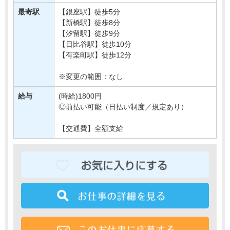
そんなお店でおまかせするのは、
仕込みやオーダーの調理などキッチ・・・
最寄駅
【銀座駅】徒歩5分
【新橋駅】徒歩8分
【汐留駅】徒歩9分
【日比谷駅】徒歩10分
【有楽町駅】徒歩12分
※変更の範囲：なし
給与
(時給)1800円
◎前払い可能（日払い制度／規定あり）
【交通費】全額支給