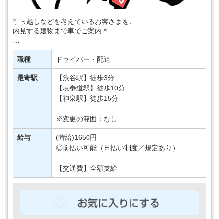
引っ越しなどを考えているお客さまを、
内見する建物まで車でご案内＊
建物に着いたら鍵を開け、
「ここに冷蔵庫設置できます」
職種
ドライバー・配達
など簡単なご説明もおまかせ〇
最寄駅
【渋谷駅】徒歩3分
特別な知識はいらないので、
【表参道駅】徒歩10分
未経験さんでも・・・
【神泉駅】徒歩15分
※変更の範囲：なし
給与
(時給)1650円
◎前払い可能（日払い制度／規定あり）
【交通費】全額支給