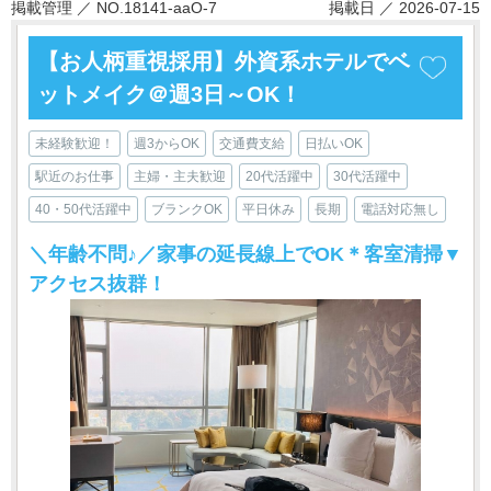
掲載管理 ／ NO.18141-aaO-7
掲載日 ／ 2026-07-15
【お人柄重視採用】外資系ホテルでベ
ットメイク＠週3日～OK！
未経験歓迎！
週3からOK
交通費支給
日払いOK
駅近のお仕事
主婦・主夫歓迎
20代活躍中
30代活躍中
40・50代活躍中
ブランクOK
平日休み
長期
電話対応無し
＼年齢不問♪／家事の延長線上でOK＊客室清掃▼
アクセス抜群！