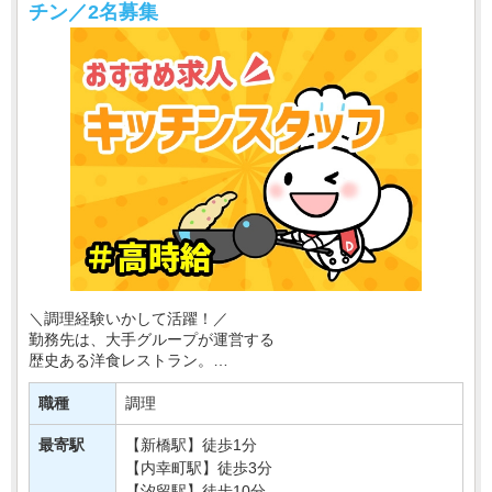
チン／2名募集
＼調理経験いかして活躍！／
勤務先は、大手グループが運営する
歴史ある洋食レストラン。
落ち着いた雰囲気の店内は、
職種
調理
デートや記念日、宴会など幅広いシーンで
利用される人気のお店です！
最寄駅
【新橋駅】徒歩1分
【内幸町駅】徒歩3分
そんなレスト・・・
【汐留駅】徒歩10分