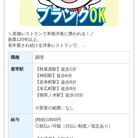
＼老舗レストランで本格洋食に携われる！／
創業120年以上。
長年愛され続ける洋食レストランで、
キッチンスタッフを募集します！
職種
調理
経験をいかしたい方はもちろん、
「料理が好き！」
最寄駅
【秋葉原駅】徒歩1分
「洋食づくりを学んで・・・
【神田駅】徒歩6分
【岩本町駅】徒歩8分
【末広町駅】徒歩8分
【御茶ノ水駅】徒歩10分
※変更の範囲：なし
給与
(時給)1800円
◎前払い可能（日払い制度／規定あり）