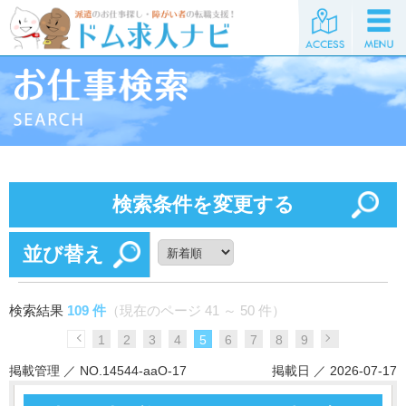
検索条件を変更する
並び替え
検索結果
109 件
（現在のページ 41 ～ 50 件）
1
2
3
4
5
6
7
8
9
掲載管理 ／ NO.14544-aaO-17
掲載日 ／ 2026-07-17