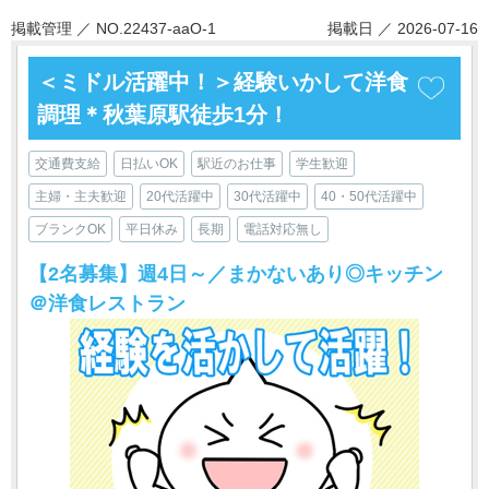
掲載管理 ／ NO.22437-aaO-1
掲載日 ／ 2026-07-16
＜ミドル活躍中！＞経験いかして洋食
調理＊秋葉原駅徒歩1分！
交通費支給
日払いOK
駅近のお仕事
学生歓迎
主婦・主夫歓迎
20代活躍中
30代活躍中
40・50代活躍中
ブランクOK
平日休み
長期
電話対応無し
【2名募集】週4日～／まかないあり◎キッチン
＠洋食レストラン