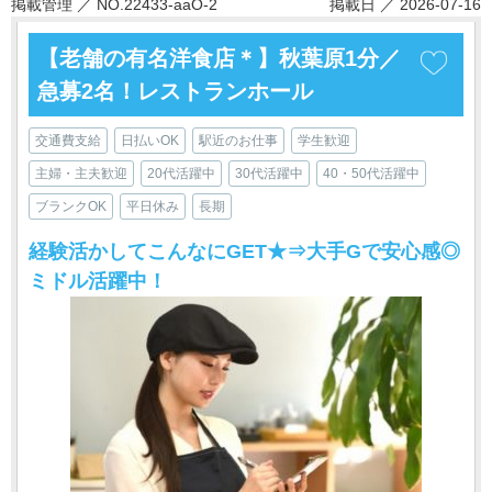
掲載管理 ／ NO.22433-aaO-2
掲載日 ／ 2026-07-16
【老舗の有名洋食店＊】秋葉原1分／
急募2名！レストランホール
交通費支給
日払いOK
駅近のお仕事
学生歓迎
主婦・主夫歓迎
20代活躍中
30代活躍中
40・50代活躍中
ブランクOK
平日休み
長期
経験活かしてこんなにGET★⇒大手Gで安心感◎
ミドル活躍中！