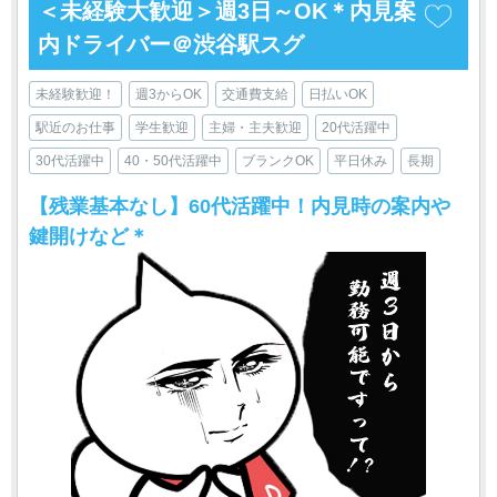
＜未経験大歓迎＞週3日～OK＊内見案
内ドライバー＠渋谷駅スグ
未経験歓迎！
週3からOK
交通費支給
日払いOK
駅近のお仕事
学生歓迎
主婦・主夫歓迎
20代活躍中
30代活躍中
40・50代活躍中
ブランクOK
平日休み
長期
【残業基本なし】60代活躍中！内見時の案内や
鍵開けなど＊