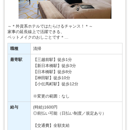
～＊外資系ホテルではたらけるチャンス！＊～
家事の延長線上で活躍できる、
ベットメイクのおしごとです＊
【 週3～5日 】【 勤務曜日の固定相談OK！ 】
職種
清掃
などの超柔軟シフトをご用意！
最寄駅
【三越前駅】徒歩1分
ブランクさん・・・
【新日本橋駅】徒歩3分
【日本橋駅】徒歩8分
【神田駅】徒歩10分
【小伝馬町駅】徒歩12分
※変更の範囲：なし
給与
(時給)1600円
◎前払い可能（日払い制度／規定あり）
【交通費】全額支給