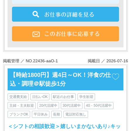
掲載管理 ／ NO.22436-aaO-1
掲載日 ／ 2026-07-16
【時給1800円】週4日～OK！洋食の仕
込・調理＠駅徒歩1分
交通費支給
日払いOK
駅近のお仕事
学生歓迎
主婦・主夫歓迎
20代活躍中
30代活躍中
40・50代活躍中
ブランクOK
平日休み
長期
電話対応無し
＜シフトの相談歓迎＞嬉しいまかないあり♪キッ