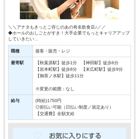
＼＼アナタもきっとご存じのあの有名飲食店♪／／
◆ホールのおしごとがすき！大手企業でもっとキャリアアップ
していきたい
◆安定して働ける職場を探してる そんな方にもおすすめ♪
職種
接客・販売・レジ
今回は秋葉原の駅前のお店で
・・・
最寄駅
【秋葉原駅】徒歩1分 【神田駅】徒歩6分
【岩本町駅】徒歩8分 【末広町駅】徒歩9分
【御茶ノ水駅】徒歩11分
※変更の範囲：なし
給与
(時給)1750円
◎前払い可能（日払い制度／規定あり）
【交通費】全額支給