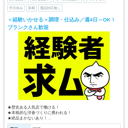
平日休み
長期
電話対応無し
＜経験いかせる＞調理・仕込み／週4日～OK！
ブランクさん歓迎
★歴史ある人気店で働ける！
★本格的な洋食づくりに携われる！
★絶品まかないあり！