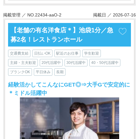
掲載管理 ／ NO.22434-aaO-2
掲載日 ／ 2026-07-16
【老舗の有名洋食店＊】池袋1分／急
募2名！レストランホール
交通費支給
日払いOK
駅近のお仕事
学生歓迎
主婦・主夫歓迎
20代活躍中
30代活躍中
40・50代活躍中
ブランクOK
平日休み
長期
経験活かしてこんなにGET◎⇒大手Gで安定的に
＊ミドル活躍中