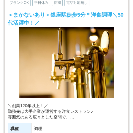
ブランクOK
平日休み
長期
電話対応無し
＜まかないあり＞銀座駅徒歩5分＊洋食調理＼50
代活躍中！／
＼創業120年以上！／
勤務先は大手企業が運営する洋食レストラン♪
雰囲気のある広々とした空間で、
デートや宴会にもピッタリなお店です＊
職種
調理