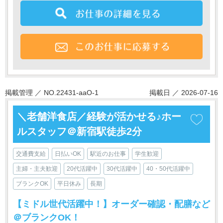
掲載管理 ／ NO.22431-aaO-1
掲載日 ／ 2026-07-16
＼老舗洋食店／経験が活かせる♪ホー
ルスタッフ＠新宿駅徒歩2分
交通費支給
日払いOK
駅近のお仕事
学生歓迎
主婦・主夫歓迎
20代活躍中
30代活躍中
40・50代活躍中
ブランクOK
平日休み
長期
【ミドル世代活躍中！】オーダー確認・配膳など
＠ブランクOK！