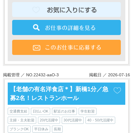
掲載管理 ／ NO.22432-aaO-3
掲載日 ／ 2026-07-16
【老舗の有名洋食店＊】新橋1分／急
募2名！レストランホール
交通費支給
日払いOK
駅近のお仕事
学生歓迎
主婦・主夫歓迎
20代活躍中
30代活躍中
40・50代活躍中
ブランクOK
平日休み
長期