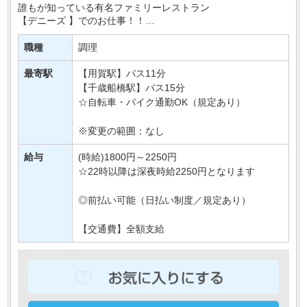
誰もが知っている有名ファミリーレストラン
【デニーズ 】でのお仕事！！
キッチンスタッフとして、先ずはお皿洗い・調理補助
職種
調理
などからお任せします★
最寄駅
【用賀駅】バス11分
マニュアル完備で・・・
【千歳船橋駅】バス15分
☆自転車・バイク通勤OK（規定あり）
※変更の範囲：なし
給与
(時給)1800円～2250円
☆22時以降は深夜時給2250円となります
◎前払い可能（日払い制度／規定あり）
【交通費】全額支給