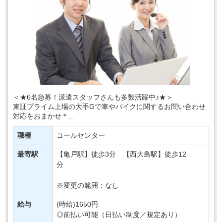
＜★6名急募！派遣スタッフさんも多数活躍中♪★＞
東証プライム上場の大手Gで車やバイクに関するお問い合わせ
対応をおまかせ＊
「車内に鍵を閉じ込めてしまった」「バッテリーがあがってし
職種
コールセンター
まった」
などのお客様・・・
最寄駅
【亀戸駅】徒歩3分 【西大島駅】徒歩12
分
※変更の範囲：なし
給与
(時給)1650円
◎前払い可能（日払い制度／規定あり）