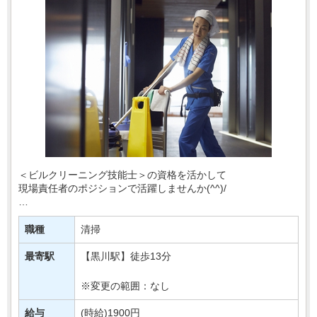
＜ビルクリーニング技能士＞の資格を活かして
現場責任者のポジションで活躍しませんか(^^)/
『腰を据えて安定的に働ける場所を探してる』
『そろそろ正社員として働き始めたい』 そんな方におすす
職種
清掃
め！
最寄駅
【黒川駅】徒歩13分
ま・・・
※変更の範囲：なし
給与
(時給)1900円