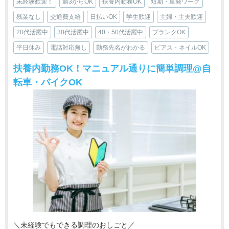
未経験歓迎！
週3からOK
扶養内勤務OK
短期・単発ワーク
残業なし
交通費支給
日払いOK
学生歓迎
主婦・主夫歓迎
20代活躍中
30代活躍中
40・50代活躍中
ブランクOK
平日休み
電話対応無し
勤務先名がわかる
ピアス・ネイルOK
扶養内勤務OK！マニュアル通りに簡単調理@自
転車・バイクOK
＼未経験でもできる調理のおしごと／