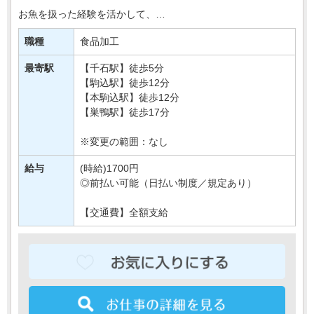
お魚を扱った経験を活かして、
コツコツ×モクモクのシンプルWork！
⇒「接客はニガテ…」なんて方にもおススメですよ～♪
職種
食品加工
さらに、【16時まで】【年齢不問】【・・・
最寄駅
【千石駅】徒歩5分
【駒込駅】徒歩12分
【本駒込駅】徒歩12分
【巣鴨駅】徒歩17分
※変更の範囲：なし
給与
(時給)1700円
◎前払い可能（日払い制度／規定あり）
【交通費】全額支給