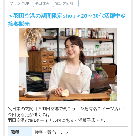
ブランクOK
平日休み
電話対応無し
＜羽田空港の期間限定shop＞20～30代活躍中＠
接客販売
＼日本の玄関口＊羽田空港で働こう！＠超有名スイーツ店♪／
今回あなたが働くのは…
羽田空港の第1ターミナル内にある＜洋菓子店＞＊
あなたの接客経験があれば
職種
接客・販売・レジ