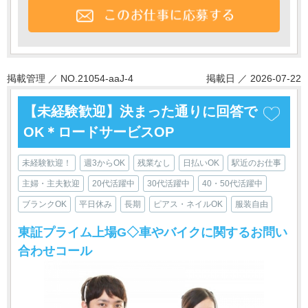
掲載管理 ／ NO.21054-aaJ-4
掲載日 ／ 2026-07-22
【未経験歓迎】決まった通りに回答で
OK＊ロードサービスOP
未経験歓迎！
週3からOK
残業なし
日払いOK
駅近のお仕事
主婦・主夫歓迎
20代活躍中
30代活躍中
40・50代活躍中
ブランクOK
平日休み
長期
ピアス・ネイルOK
服装自由
東証プライム上場G◇車やバイクに関するお問い
合わせコール