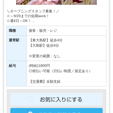
＼オープニングスタッフ募集！／
☆～9/20までの短期work！
☆週4日～OK！
【時給1800円】でしっかり稼げるおしごと＊
職種
接客・販売・レジ
あなたが働くのは、
【東大島駅】からスグの大手スーパー！
最寄駅
【東大島駅】徒歩4分
そこであなたには、お肉の加・・・
【大島駅】徒歩9分
※変更の範囲：なし
給与
(時給)1800円
◎前払い可能（日払い制度／規定あり）
【交通費】全額支給