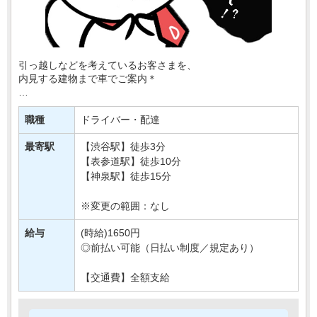
引っ越しなどを考えているお客さまを、
内見する建物まで車でご案内＊
建物に着いたら鍵を開け、
「ここに冷蔵庫設置できます」
職種
ドライバー・配達
など簡単なご説明もおまかせ〇
最寄駅
【渋谷駅】徒歩3分
特別な知識はいらないので、
【表参道駅】徒歩10分
未経験さんでも・・・
【神泉駅】徒歩15分
※変更の範囲：なし
給与
(時給)1650円
◎前払い可能（日払い制度／規定あり）
【交通費】全額支給