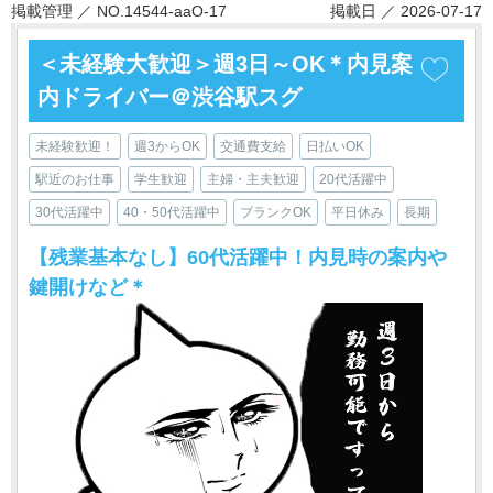
掲載管理 ／ NO.14544-aaO-17
掲載日 ／ 2026-07-17
＜未経験大歓迎＞週3日～OK＊内見案
内ドライバー＠渋谷駅スグ
未経験歓迎！
週3からOK
交通費支給
日払いOK
駅近のお仕事
学生歓迎
主婦・主夫歓迎
20代活躍中
30代活躍中
40・50代活躍中
ブランクOK
平日休み
長期
【残業基本なし】60代活躍中！内見時の案内や
鍵開けなど＊