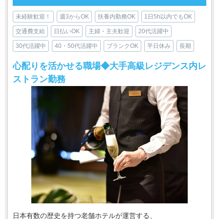
未経験歓迎！
週3からOK
扶養内勤務OK
1日5h以内でもOK
交通費支給
日払いOK
主婦・主夫歓迎
20代活躍中
30代活躍中
40・50代活躍中
ブランクOK
平日休み
長期
心配りを活かせる職場◆大手高級レジデンス内レ
ストラン勤務
日本有数の歴史を持つ老舗ホテルが運営する、