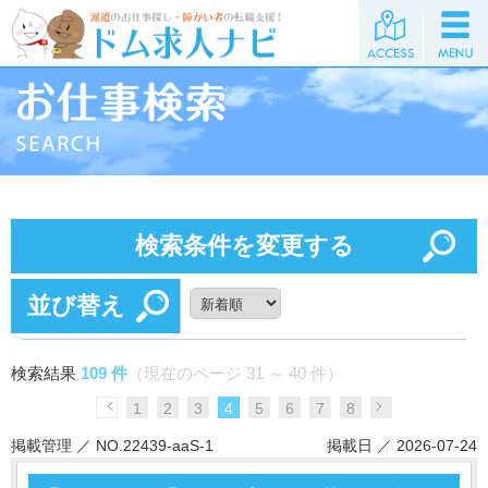
検索条件を変更する
並び替え
検索結果
109 件
（現在のページ 31 ～ 40 件）
1
2
3
4
5
6
7
8
掲載管理 ／ NO.22439-aaS-1
掲載日 ／ 2026-07-24