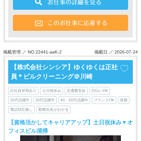
掲載管理 ／ NO.22441-aaK-2
掲載日 ／ 2026-07-24
【株式会社シンシア】ゆくゆくは正社
員＊ビルクリーニング＠川崎
正社員登用あり
土日祝休み
交通費支給
日払いOK
20代活躍中
30代活躍中
40・50代活躍中
ブランクOK
長期
電話対応無し
勤務先名がわかる
【資格活かしてキャリアアップ】土日祝休み▼オ
フィスビル清掃