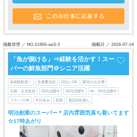
掲載管理 ／ NO.21805-aaS-3
掲載日 ／ 2026-07-24
「魚が捌ける」⇒経験を活かす！スー
パーの鮮魚部門＠シニア活躍
未経験歓迎！
交通費支給
日払いOK
駅近のお仕事
主婦・主夫歓迎
20代活躍中
30代活躍中
40・50代活躍中
ブランクOK
平日休み
長期
電話対応無し
明治創業のスーパー＊店内雰囲気落ち着いてます
☆17時あがり