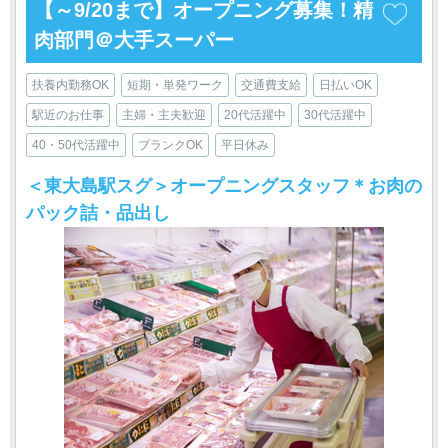
【～9/20まで】オープニング募集！精
肉部門＠大手スーパー
扶養内勤務OK
短期・単発ワーク
交通費支給
日払いOK
駅近のお仕事
主婦・主夫歓迎
20代活躍中
30代活躍中
40・50代活躍中
ブランクOK
平日休み
＜東大島駅スグ＞オープニングスタッフ＊お肉の
パック詰・品出し