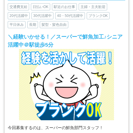
交通費支給
日払いOK
駅近のお仕事
主婦・主夫歓迎
20代活躍中
30代活躍中
40・50代活躍中
ブランクOK
平日休み
長期
髪型・髪色自由
＼経験いかせる！／スーパーで鮮魚加工♪シニア
活躍中＠駅徒歩5分
今回募集するのは、スーパーの鮮魚部門スタッフ！