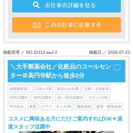
掲載管理 ／ NO.20112-aaJ-2
掲載日 ／ 2026-07-23
＼大手製薬会社／化粧品のコールセン
ター＠高円寺駅から徒歩2分
未経験歓迎！
日払いOK
駅近のお仕事
主婦・主夫歓迎
20代活躍中
30代活躍中
40・50代活躍中
ブランクOK
平日休み
長期
ピアス・ネイルOK
服装自由
髪型・髪色自由
コスメに興味ある方にだけご案内すればOK▼派
遣スタッフ活躍中