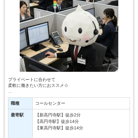
プライベートに合わせて
柔軟に働きたい方におススメ☆
・週4日～
・時短勤務OK！
職種
コールセンター
・平日のみ相談OK
などなど、融通のききやすい
最寄駅
【新高円寺駅】徒歩2分
シフト制をご用意♪
【高円寺駅】徒歩14分
【東高円寺駅】徒歩14分
非常に風通しの良い職場で、