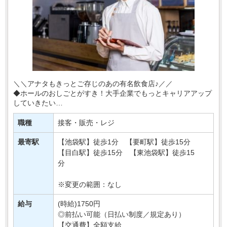
＼＼アナタもきっとご存じのあの有名飲食店♪／／
◆ホールのおしごとがすき！大手企業でもっとキャリアアップ
していきたい
◆安定して働ける職場を探してる そんな方にもおすすめ♪
職種
接客・販売・レジ
今回は池袋の駅前のお店で
【・・・
最寄駅
【池袋駅】徒歩1分 【要町駅】徒歩15分
【目白駅】徒歩15分 【東池袋駅】徒歩15
分
※変更の範囲：なし
給与
(時給)1750円
◎前払い可能（日払い制度／規定あり）
【交通費】全額支給