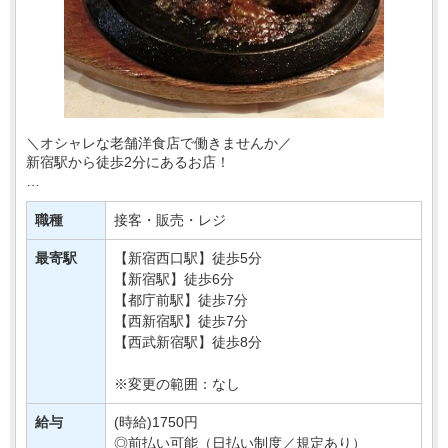
＼オシャレな老舗洋食店で働きませんか／
新宿駅から徒歩2分にあるお店！
あなたには洋食店にて
ホールのお仕事をお任せします！
職種
接客・販売・レジ
ブランクがある方でも大丈夫！
最寄駅
【新宿西口駅】徒歩5分
丁寧な研修が行われるのでご安心ください^0^・・・
【新宿駅】徒歩6分
【都庁前駅】徒歩7分
【西新宿駅】徒歩7分
【西武新宿駅】徒歩8分
※変更の範囲：なし
給与
(時給)1750円
◎前払い可能（日払い制度／規定あり）