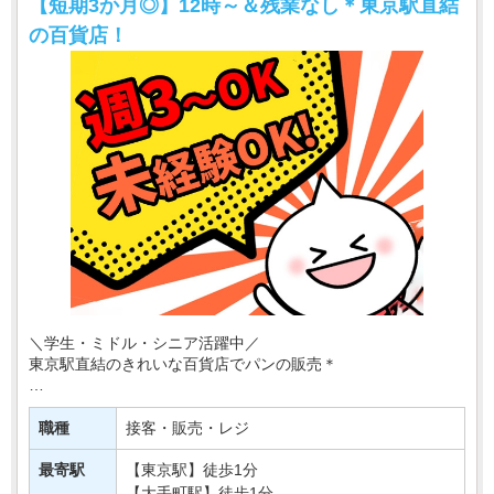
【短期3か月◎】12時～＆残業なし＊東京駅直結
の百貨店！
＼学生・ミドル・シニア活躍中／
東京駅直結のきれいな百貨店でパンの販売＊
お仕事内容がとてもシンプルなので、
お仕事が久しぶり、販売のお仕事は初めて…
職種
接客・販売・レジ
そんな方にもオススメのお仕事！
最寄駅
【東京駅】徒歩1分
【残業なし】・・・
【大手町駅】徒歩1分