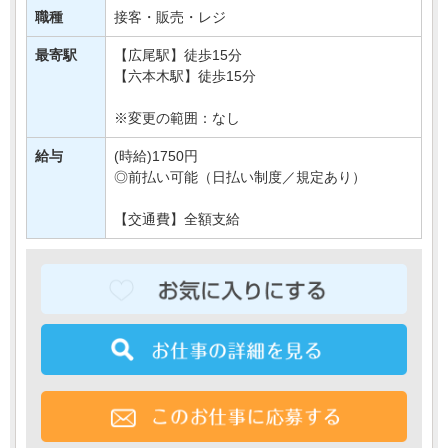
職種
接客・販売・レジ
これまでの接客スキルを、ワンランク上の環境で発揮し
ま・・・
最寄駅
【広尾駅】徒歩15分
【六本木駅】徒歩15分
※変更の範囲：なし
給与
(時給)1750円
◎前払い可能（日払い制度／規定あり）
【交通費】全額支給