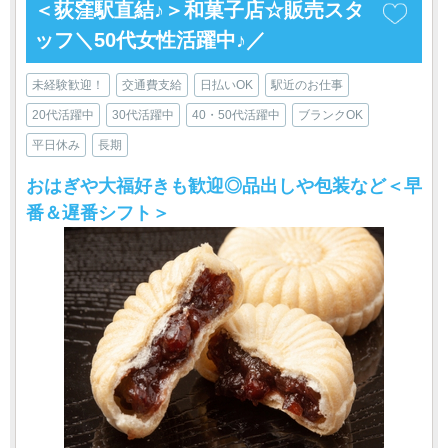
＜荻窪駅直結♪＞和菓子店☆販売スタ
ッフ＼50代女性活躍中♪／
未経験歓迎！
交通費支給
日払いOK
駅近のお仕事
20代活躍中
30代活躍中
40・50代活躍中
ブランクOK
平日休み
長期
おはぎや大福好きも歓迎◎品出しや包装など＜早
番＆遅番シフト＞