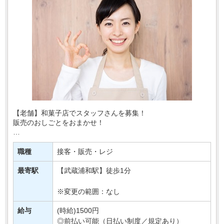
【老舗】和菓子店でスタッフさんを募集！
販売のおしごとをおまかせ！
～＊・～＊・～＊・～～＊
職種
接客・販売・レジ
あなたが働くのは、定番の人気和菓子や、
季節ごとに変わる色鮮やかな和菓子
最寄駅
【武蔵浦和駅】徒歩1分
を販売するお店＊
そんなお店・・・
※変更の範囲：なし
給与
(時給)1500円
◎前払い可能（日払い制度／規定あり）