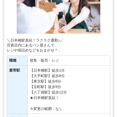
＼日本橋駅直結！ラクラク通勤♪／
百貨店内にあるパン屋さんで、
レジや袋詰めなどをおまかせ＊
「販売のお仕事初めて…」
職種
接客・販売・レジ
「パン屋さんで働いたことない…」
⇒そんな方でも大丈夫◎
最寄駅
【日本橋駅】徒歩1分
【大手町駅】徒歩8分
一人になることはほとん・・・
【東京駅】徒歩8分
【宝町駅】徒歩9分
【八丁堀駅】徒歩12分
★日本橋駅直結！
※変更の範囲：なし