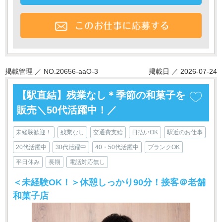
掲載管理 ／ NO.20656-aaO-3
掲載日 ／ 2026-07-24
【駅直結】残業なし＊季節の和菓子を
販売＼50代活躍中！／
未経験歓迎！
残業なし
交通費支給
日払いOK
駅近のお仕事
20代活躍中
30代活躍中
40・50代活躍中
ブランクOK
平日休み
長期
電話対応無し
＜未経験OK！＞休憩しっかり90分！接客＠老舗
和菓子店