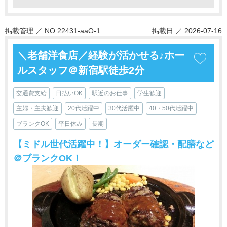
掲載管理 ／ NO.22431-aaO-1
掲載日 ／ 2026-07-16
＼老舗洋食店／経験が活かせる♪ホー
ルスタッフ＠新宿駅徒歩2分
交通費支給
日払いOK
駅近のお仕事
学生歓迎
主婦・主夫歓迎
20代活躍中
30代活躍中
40・50代活躍中
ブランクOK
平日休み
長期
【ミドル世代活躍中！】オーダー確認・配膳など
＠ブランクOK！