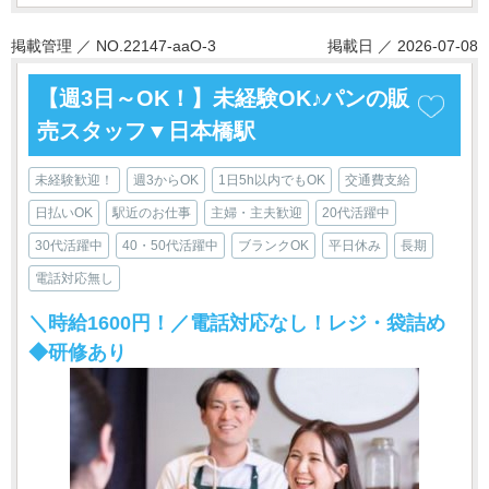
掲載管理 ／ NO.22147-aaO-3
掲載日 ／ 2026-07-08
【週3日～OK！】未経験OK♪パンの販
売スタッフ▼日本橋駅
未経験歓迎！
週3からOK
1日5h以内でもOK
交通費支給
日払いOK
駅近のお仕事
主婦・主夫歓迎
20代活躍中
30代活躍中
40・50代活躍中
ブランクOK
平日休み
長期
電話対応無し
＼時給1600円！／電話対応なし！レジ・袋詰め
◆研修あり