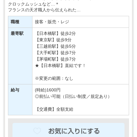
クロックムッシュなど…＊
フランスの天才職人から伝えられた
伝統製法のパンを販売しているお店です♪
職種
接客・販売・レジ
日本橋駅直結のショッピングビル内の店舗で
あなたのことをお・・・
最寄駅
【日本橋駅】徒歩2分
【東京駅】徒歩9分
【三越前駅】徒歩5分
【大手町駅】徒歩7分
【茅場町駅】徒歩7分
★【日本橋駅】直結です！
※変更の範囲：なし
給与
(時給)1600円
◎前払い可能（日払い制度／規定あり）
【交通費】全額支給