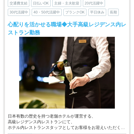
交通費支給
日払いOK
主婦・主夫歓迎
20代活躍中
30代活躍中
40・50代活躍中
ブランクOK
平日休み
長期
心配りを活かせる職場◆大手高級レジデンス内レ
ストラン勤務
日本有数の歴史を持つ老舗ホテルが運営する、
高級レジデンス内レストランにて、
ホテル内レストランスタッフとしてお客様をお迎えいただくお
仕事です。