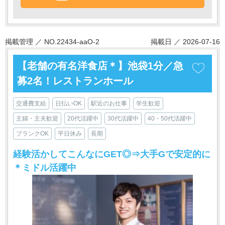
掲載管理 ／ NO.22434-aaO-2
掲載日 ／ 2026-07-16
【老舗の有名洋食店＊】池袋1分／急
募2名！レストランホール
交通費支給
日払いOK
駅近のお仕事
学生歓迎
主婦・主夫歓迎
20代活躍中
30代活躍中
40・50代活躍中
ブランクOK
平日休み
長期
経験活かしてこんなにGET◎⇒大手Gで安定的に
＊ミドル活躍中