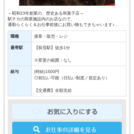
～昭和23年創業の、歴史ある和菓子店～
駅チカの商業施設内のお店なので、
通勤らくらく＆お仕事前後にお買い物もできちゃいます♪
お任せするのは「商品の品出しや包装」など。
職種
接客・販売・レジ
慣れたらとても簡単な作業ばか・・・
最寄駅
【荻窪駅】徒歩1分
※変更の範囲：なし
給与
(時給)1500円
◎前払い可能（日払い制度／規定あり）
【交通費】全額支給