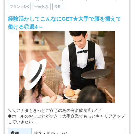
ブランクOK
平日休み
長期
経験活かしてこんなにGET★大手で腰を据えて
働ける◎週4～
＼＼アナタもきっとご存じのあの有名飲食店♪／／
◆ホールのおしごとがすき！大手企業でもっとキャリアアップ
していきたい
◆安定して働ける職場を探してる そんな方にもおすすめ♪
職種
接客・販売・レジ