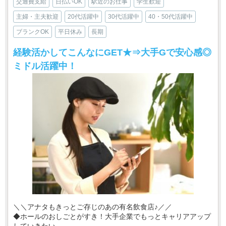
交通費支給
日払いOK
駅近のお仕事
学生歓迎
主婦・主夫歓迎
20代活躍中
30代活躍中
40・50代活躍中
ブランクOK
平日休み
長期
経験活かしてこんなにGET★⇒大手Gで安心感◎
ミドル活躍中！
＼＼アナタもきっとご存じのあの有名飲食店♪／／
◆ホールのおしごとがすき！大手企業でもっとキャリアアップ
していきたい