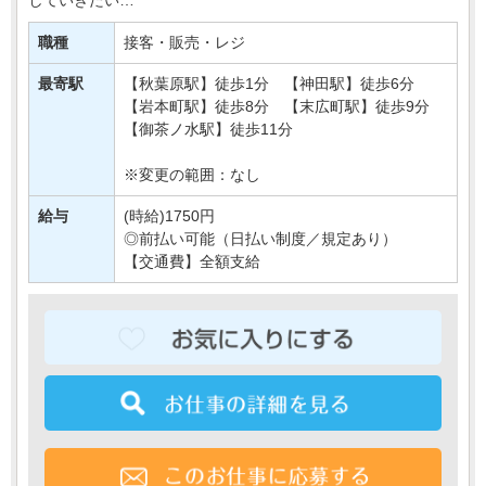
◆安定して働ける職場を探してる そんな方にもおすすめ♪
職種
接客・販売・レジ
今回は秋葉原の駅前のお店で
・・・
最寄駅
【秋葉原駅】徒歩1分 【神田駅】徒歩6分
【岩本町駅】徒歩8分 【末広町駅】徒歩9分
【御茶ノ水駅】徒歩11分
※変更の範囲：なし
給与
(時給)1750円
◎前払い可能（日払い制度／規定あり）
【交通費】全額支給