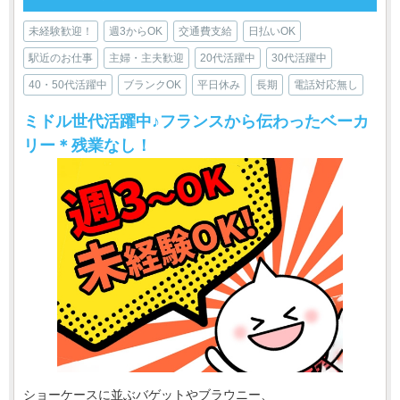
未経験歓迎！
週3からOK
交通費支給
日払いOK
駅近のお仕事
主婦・主夫歓迎
20代活躍中
30代活躍中
40・50代活躍中
ブランクOK
平日休み
長期
電話対応無し
ミドル世代活躍中♪フランスから伝わったベーカ
リー＊残業なし！
ショーケースに並ぶバゲットやブラウニー、