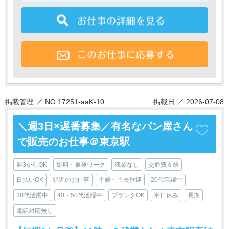
掲載管理 ／ NO.17251-aaK-10
掲載日 ／ 2026-07-08
＼週3日×遅番募集／有名なパン屋さん
で販売のお仕事＠東京駅
週3からOK
短期・単発ワーク
残業なし
交通費支給
日払いOK
駅近のお仕事
主婦・主夫歓迎
20代活躍中
30代活躍中
40・50代活躍中
ブランクOK
平日休み
長期
電話対応無し